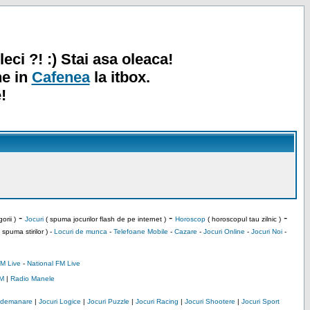
leci ?! :) Stai asa oleaca!
ne in
Cafenea
la itbox.
!
-
-
-
orii )
Jocuri
( spuma jocurilor flash de pe internet )
Horoscop
( horoscopul tau zilnic )
 spuma stirilor ) -
Locuri de munca
-
Telefoane Mobile
-
Cazare
-
Jocuri Online
-
Jocuri Noi
-
M Live
-
National FM Live
M
|
Radio Manele
Indemanare
|
Jocuri Logice
|
Jocuri Puzzle
|
Jocuri Racing
|
Jocuri Shootere
|
Jocuri Sport