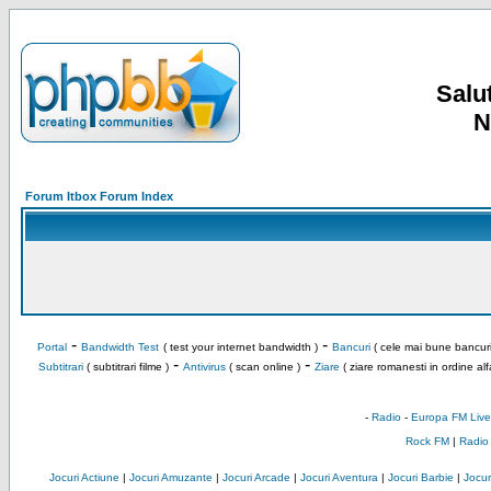
Salut
N
Forum Itbox Forum Index
-
-
Portal
Bandwidth Test
( test your internet bandwidth )
Bancuri
( cele mai bune bancuri
-
-
Subtitrari
( subtitrari filme )
Antivirus
( scan online )
Ziare
( ziare romanesti in ordine alf
-
Radio
-
Europa FM Live
Rock FM
|
Radio
Jocuri Actiune
|
Jocuri Amuzante
|
Jocuri Arcade
|
Jocuri Aventura
|
Jocuri Barbie
|
Jocuri