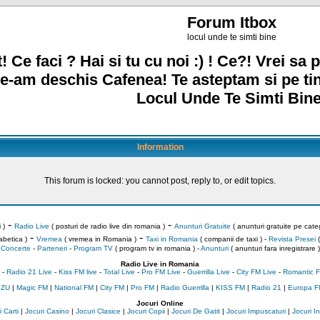
Forum Itbox
locul unde te simti bine
! Ce faci ? Hai si tu cu noi :) ! Ce?! Vrei sa p
e-am deschis Cafenea! Te asteptam si pe ti
Locul Unde Te Simti Bine
Information
This forum is locked: you cannot post, reply to, or edit topics.
-
-
 )
Radio Live
( posturi de radio live din romania )
Anunturi Gratuite
( anunturi gratuite pe categ
-
-
abetica )
Vremea
( vremea in Romania )
Taxi in Romania
( companii de taxi ) -
Revista Presei
(
Concerte
-
Parteneri
-
Program TV
( program tv in romania )
-
Anunturi
( anunturi fara inregistrare )
Radio Live in Romania
-
Radio 21 Live
-
Kiss FM live
-
Total Live
-
Pro FM Live
-
Guerrilla Live
-
City FM Live
-
Romantic F
 ZU
|
Magic FM
|
National FM
|
City FM
|
Pro FM
|
Radio Guerrilla
|
KISS FM
|
Radio 21
|
Europa F
Jocuri Online
 Carti
|
Jocuri Casino
|
Jocuri Clasice
|
Jocuri Copii
|
Jocuri De Gatit
|
Jocuri Impuscaturi
|
Jocuri 