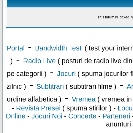
This forum is locked: y
-
Portal
Bandwidth Test
( test your inte
-
)
Radio Live
( posturi de radio live di
-
pe categorii )
Jocuri
( spuma jocurilor f
-
-
zilnic )
Subtitrari
( subtitrari filme )
An
-
ordine alfabetica )
Vremea
( vremea in
-
Revista Presei
( spuma stirilor ) -
Locu
Online
-
Jocuri Noi
-
Concerte
-
Parteneri
anunturi 