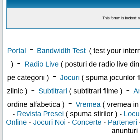
This forum is locked: y
-
Portal
Bandwidth Test
( test your inte
-
)
Radio Live
( posturi de radio live di
-
pe categorii )
Jocuri
( spuma jocurilor f
-
-
zilnic )
Subtitrari
( subtitrari filme )
An
-
ordine alfabetica )
Vremea
( vremea in
-
Revista Presei
( spuma stirilor ) -
Locu
Online
-
Jocuri Noi
-
Concerte
-
Parteneri
anunturi 