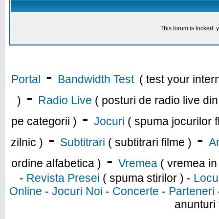
This forum is locked: y
-
Portal
Bandwidth Test
( test your inte
-
)
Radio Live
( posturi de radio live di
-
pe categorii )
Jocuri
( spuma jocurilor f
-
-
zilnic )
Subtitrari
( subtitrari filme )
An
-
ordine alfabetica )
Vremea
( vremea in
-
Revista Presei
( spuma stirilor ) -
Locu
Online
-
Jocuri Noi
-
Concerte
-
Parteneri
anunturi 