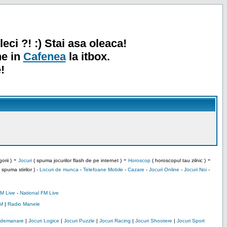
leci ?! :) Stai asa oleaca!
ne in
Cafenea
la itbox.
!
-
-
-
orii )
Jocuri
( spuma jocurilor flash de pe internet )
Horoscop
( horoscopul tau zilnic )
 spuma stirilor ) -
Locuri de munca
-
Telefoane Mobile
-
Cazare
-
Jocuri Online
-
Jocuri Noi
-
M Live
-
National FM Live
M
|
Radio Manele
Indemanare
|
Jocuri Logice
|
Jocuri Puzzle
|
Jocuri Racing
|
Jocuri Shootere
|
Jocuri Sport