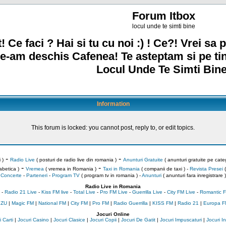
Forum Itbox
locul unde te simti bine
! Ce faci ? Hai si tu cu noi :) ! Ce?! Vrei sa p
e-am deschis Cafenea! Te asteptam si pe ti
Locul Unde Te Simti Bine
Information
This forum is locked: you cannot post, reply to, or edit topics.
-
-
 )
Radio Live
( posturi de radio live din romania )
Anunturi Gratuite
( anunturi gratuite pe categ
-
-
abetica )
Vremea
( vremea in Romania )
Taxi in Romania
( companii de taxi ) -
Revista Presei
(
Concerte
-
Parteneri
-
Program TV
( program tv in romania )
-
Anunturi
( anunturi fara inregistrare )
Radio Live in Romania
-
Radio 21 Live
-
Kiss FM live
-
Total Live
-
Pro FM Live
-
Guerrilla Live
-
City FM Live
-
Romantic F
 ZU
|
Magic FM
|
National FM
|
City FM
|
Pro FM
|
Radio Guerrilla
|
KISS FM
|
Radio 21
|
Europa F
Jocuri Online
 Carti
|
Jocuri Casino
|
Jocuri Clasice
|
Jocuri Copii
|
Jocuri De Gatit
|
Jocuri Impuscaturi
|
Jocuri 