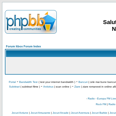
Salut
N
Forum Itbox Forum Index
-
-
Portal
Bandwidth Test
( test your internet bandwidth )
Bancuri
( cele mai bune bancuri
-
-
Subtitrari
( subtitrari filme )
Antivirus
( scan online )
Ziare
( ziare romanesti in ordine alf
-
Radio
-
Europa FM Live
Rock FM
|
Radio
Jocuri Actiune
|
Jocuri Amuzante
|
Jocuri Arcade
|
Jocuri Aventura
|
Jocuri Barbie
|
Jocuri