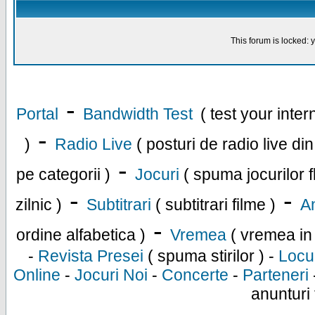
This forum is locked: y
-
Portal
Bandwidth Test
( test your inte
-
)
Radio Live
( posturi de radio live di
-
pe categorii )
Jocuri
( spuma jocurilor f
-
-
zilnic )
Subtitrari
( subtitrari filme )
An
-
ordine alfabetica )
Vremea
( vremea in
-
Revista Presei
( spuma stirilor ) -
Locu
Online
-
Jocuri Noi
-
Concerte
-
Parteneri
anunturi 