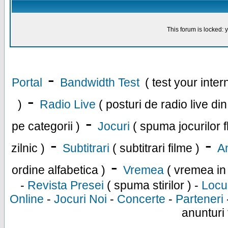
This forum is locked: y
-
Portal
Bandwidth Test
( test your inte
-
)
Radio Live
( posturi de radio live di
-
pe categorii )
Jocuri
( spuma jocurilor f
-
-
zilnic )
Subtitrari
( subtitrari filme )
An
-
ordine alfabetica )
Vremea
( vremea in
-
Revista Presei
( spuma stirilor ) -
Locu
Online
-
Jocuri Noi
-
Concerte
-
Parteneri
anunturi 