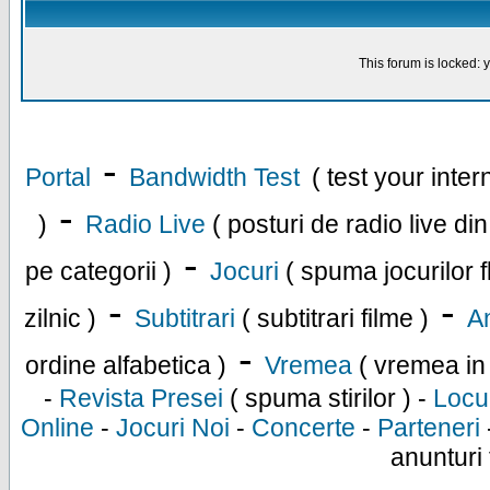
This forum is locked: y
-
Portal
Bandwidth Test
( test your inte
-
)
Radio Live
( posturi de radio live di
-
pe categorii )
Jocuri
( spuma jocurilor f
-
-
zilnic )
Subtitrari
( subtitrari filme )
An
-
ordine alfabetica )
Vremea
( vremea in
-
Revista Presei
( spuma stirilor ) -
Locu
Online
-
Jocuri Noi
-
Concerte
-
Parteneri
anunturi 