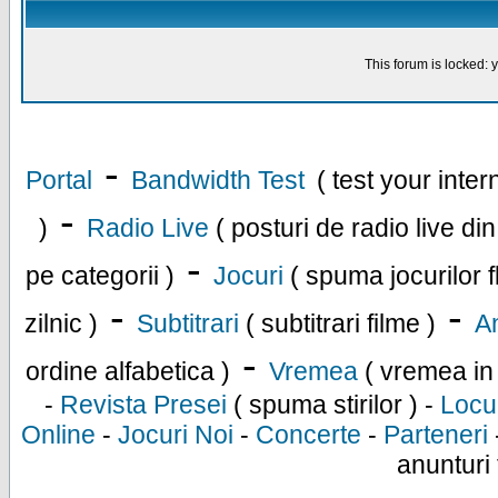
This forum is locked: y
-
Portal
Bandwidth Test
( test your inte
-
)
Radio Live
( posturi de radio live di
-
pe categorii )
Jocuri
( spuma jocurilor f
-
-
zilnic )
Subtitrari
( subtitrari filme )
An
-
ordine alfabetica )
Vremea
( vremea in
-
Revista Presei
( spuma stirilor ) -
Locu
Online
-
Jocuri Noi
-
Concerte
-
Parteneri
anunturi 