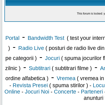
This forum is locked: y
-
Portal
Bandwidth Test
( test your inte
-
)
Radio Live
( posturi de radio live di
-
pe categorii )
Jocuri
( spuma jocurilor f
-
-
zilnic )
Subtitrari
( subtitrari filme )
An
-
ordine alfabetica )
Vremea
( vremea in
-
Revista Presei
( spuma stirilor ) -
Locu
Online
-
Jocuri Noi
-
Concerte
-
Parteneri
anunturi 