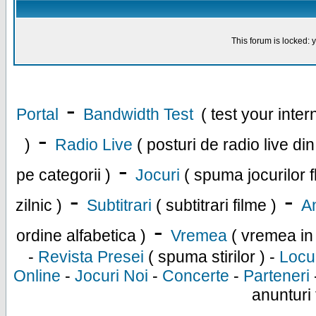
This forum is locked: y
-
Portal
Bandwidth Test
( test your inte
-
)
Radio Live
( posturi de radio live di
-
pe categorii )
Jocuri
( spuma jocurilor f
-
-
zilnic )
Subtitrari
( subtitrari filme )
An
-
ordine alfabetica )
Vremea
( vremea in
-
Revista Presei
( spuma stirilor ) -
Locu
Online
-
Jocuri Noi
-
Concerte
-
Parteneri
anunturi 