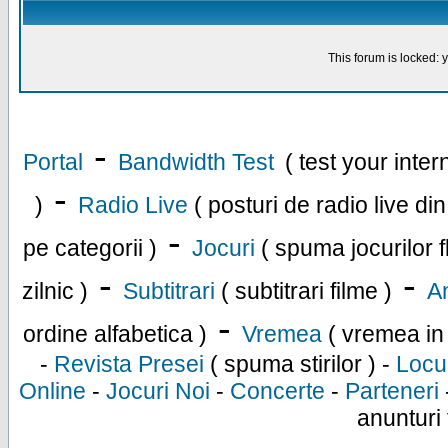
This forum is locked: y
-
Portal
Bandwidth Test
( test your inte
-
)
Radio Live
( posturi de radio live di
-
pe categorii )
Jocuri
( spuma jocurilor f
-
-
zilnic )
Subtitrari
( subtitrari filme )
An
-
ordine alfabetica )
Vremea
( vremea in
-
Revista Presei
( spuma stirilor ) -
Locu
Online
-
Jocuri Noi
-
Concerte
-
Parteneri
anunturi 