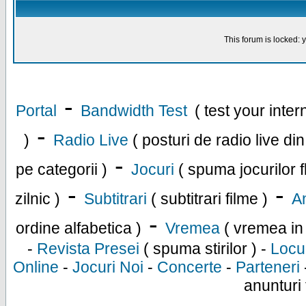
This forum is locked: y
-
Portal
Bandwidth Test
( test your inte
-
)
Radio Live
( posturi de radio live di
-
pe categorii )
Jocuri
( spuma jocurilor f
-
-
zilnic )
Subtitrari
( subtitrari filme )
An
-
ordine alfabetica )
Vremea
( vremea in
-
Revista Presei
( spuma stirilor ) -
Locu
Online
-
Jocuri Noi
-
Concerte
-
Parteneri
anunturi 