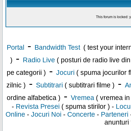
This forum is locked: y
-
Portal
Bandwidth Test
( test your inte
-
)
Radio Live
( posturi de radio live di
-
pe categorii )
Jocuri
( spuma jocurilor f
-
-
zilnic )
Subtitrari
( subtitrari filme )
An
-
ordine alfabetica )
Vremea
( vremea in
-
Revista Presei
( spuma stirilor ) -
Locu
Online
-
Jocuri Noi
-
Concerte
-
Parteneri
anunturi 