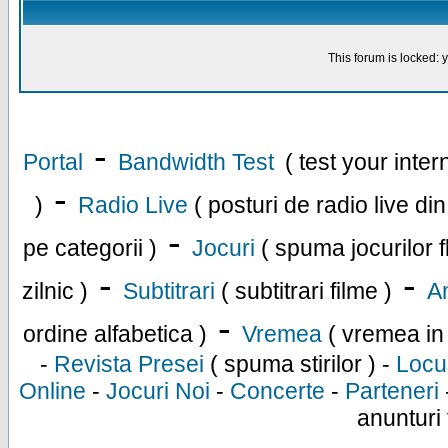
This forum is locked: y
-
Portal
Bandwidth Test
( test your inte
-
)
Radio Live
( posturi de radio live di
-
pe categorii )
Jocuri
( spuma jocurilor f
-
-
zilnic )
Subtitrari
( subtitrari filme )
An
-
ordine alfabetica )
Vremea
( vremea in
-
Revista Presei
( spuma stirilor ) -
Locu
Online
-
Jocuri Noi
-
Concerte
-
Parteneri
anunturi 