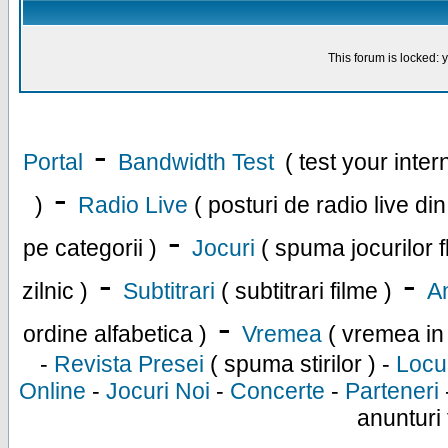
This forum is locked: y
-
Portal
Bandwidth Test
( test your inte
-
)
Radio Live
( posturi de radio live di
-
pe categorii )
Jocuri
( spuma jocurilor f
-
-
zilnic )
Subtitrari
( subtitrari filme )
An
-
ordine alfabetica )
Vremea
( vremea in
-
Revista Presei
( spuma stirilor ) -
Locu
Online
-
Jocuri Noi
-
Concerte
-
Parteneri
anunturi 