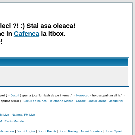
leci ?! :) Stai asa oleaca!
ne in
Cafenea
la itbox.
!
-
-
-
orii )
Jocuri
( spuma jocurilor flash de pe internet )
Horoscop
( horoscopul tau zilnic )
 spuma stirilor ) -
Locuri de munca
-
Telefoane Mobile
-
Cazare
-
Jocuri Online
-
Jocuri Noi
-
M Live
-
National FM Live
M
|
Radio Manele
Indemanare
|
Jocuri Logice
|
Jocuri Puzzle
|
Jocuri Racing
|
Jocuri Shootere
|
Jocuri Sport