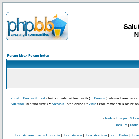
Salut
N
Forum Itbox Forum Index
-
-
Portal
Bandwidth Test
( test your internet bandwidth )
Bancuri
( cele mai bune bancuri
-
-
Subtitrari
( subtitrari filme )
Antivirus
( scan online )
Ziare
( ziare romanesti in ordine alf
-
Radio
-
Europa FM Live
Rock FM
|
Radio
Jocuri Actiune
|
Jocuri Amuzante
|
Jocuri Arcade
|
Jocuri Aventura
|
Jocuri Barbie
|
Jocuri