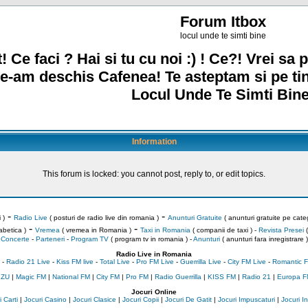
Forum Itbox
locul unde te simti bine
! Ce faci ? Hai si tu cu noi :) ! Ce?! Vrei sa p
e-am deschis Cafenea! Te asteptam si pe ti
Locul Unde Te Simti Bine
Information
This forum is locked: you cannot post, reply to, or edit topics.
-
-
 )
Radio Live
( posturi de radio live din romania )
Anunturi Gratuite
( anunturi gratuite pe categ
-
-
abetica )
Vremea
( vremea in Romania )
Taxi in Romania
( companii de taxi ) -
Revista Presei
(
Concerte
-
Parteneri
-
Program TV
( program tv in romania )
-
Anunturi
( anunturi fara inregistrare )
Radio Live in Romania
-
Radio 21 Live
-
Kiss FM live
-
Total Live
-
Pro FM Live
-
Guerrilla Live
-
City FM Live
-
Romantic F
 ZU
|
Magic FM
|
National FM
|
City FM
|
Pro FM
|
Radio Guerrilla
|
KISS FM
|
Radio 21
|
Europa F
Jocuri Online
 Carti
|
Jocuri Casino
|
Jocuri Clasice
|
Jocuri Copii
|
Jocuri De Gatit
|
Jocuri Impuscaturi
|
Jocuri 