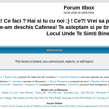
Forum Itbox
locul unde te simti bine
! Ce faci ? Hai si tu cu noi :) ! Ce?! Vrei sa p
e-am deschis Cafenea! Te asteptam si pe ti
Locul Unde Te Simti Bine
Information
This forum is locked: you cannot post, reply to, or edit topics.
-
-
 )
Radio Live
( posturi de radio live din romania )
Anunturi Gratuite
( anunturi gratuite pe categ
-
-
abetica )
Vremea
( vremea in Romania )
Taxi in Romania
( companii de taxi ) -
Revista Presei
(
Concerte
-
Parteneri
-
Program TV
( program tv in romania )
-
Anunturi
( anunturi fara inregistrare )
Radio Live in Romania
-
Radio 21 Live
-
Kiss FM live
-
Total Live
-
Pro FM Live
-
Guerrilla Live
-
City FM Live
-
Romantic F
 ZU
|
Magic FM
|
National FM
|
City FM
|
Pro FM
|
Radio Guerrilla
|
KISS FM
|
Radio 21
|
Europa F
Jocuri Online
 Carti
|
Jocuri Casino
|
Jocuri Clasice
|
Jocuri Copii
|
Jocuri De Gatit
|
Jocuri Impuscaturi
|
Jocuri 