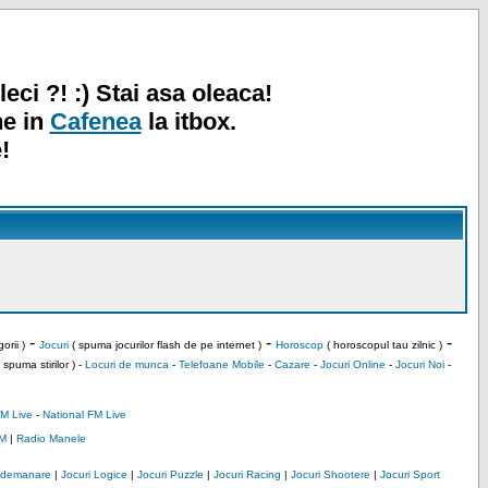
leci ?! :) Stai asa oleaca!
ne in
Cafenea
la itbox.
!
-
-
-
orii )
Jocuri
( spuma jocurilor flash de pe internet )
Horoscop
( horoscopul tau zilnic )
 spuma stirilor ) -
Locuri de munca
-
Telefoane Mobile
-
Cazare
-
Jocuri Online
-
Jocuri Noi
-
M Live
-
National FM Live
M
|
Radio Manele
Indemanare
|
Jocuri Logice
|
Jocuri Puzzle
|
Jocuri Racing
|
Jocuri Shootere
|
Jocuri Sport