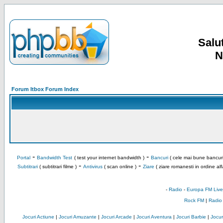
Salut
N
Forum Itbox Forum Index
-
-
Portal
Bandwidth Test
( test your internet bandwidth )
Bancuri
( cele mai bune bancuri
-
-
Subtitrari
( subtitrari filme )
Antivirus
( scan online )
Ziare
( ziare romanesti in ordine alf
-
Radio
-
Europa FM Live
Rock FM
|
Radio
Jocuri Actiune
|
Jocuri Amuzante
|
Jocuri Arcade
|
Jocuri Aventura
|
Jocuri Barbie
|
Jocuri