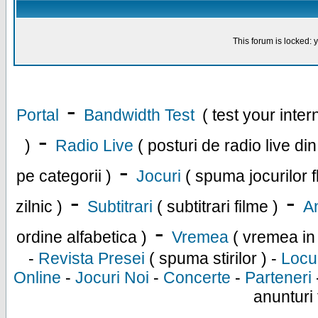
This forum is locked: y
-
Portal
Bandwidth Test
( test your inte
-
)
Radio Live
( posturi de radio live di
-
pe categorii )
Jocuri
( spuma jocurilor f
-
-
zilnic )
Subtitrari
( subtitrari filme )
An
-
ordine alfabetica )
Vremea
( vremea in
-
Revista Presei
( spuma stirilor ) -
Locu
Online
-
Jocuri Noi
-
Concerte
-
Parteneri
anunturi 