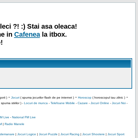
leci ?! :) Stai asa oleaca!
ne in
Cafenea
la itbox.
!
-
-
-
orii )
Jocuri
( spuma jocurilor flash de pe internet )
Horoscop
( horoscopul tau zilnic )
 spuma stirilor ) -
Locuri de munca
-
Telefoane Mobile
-
Cazare
-
Jocuri Online
-
Jocuri Noi
-
M Live
-
National FM Live
M
|
Radio Manele
Indemanare
|
Jocuri Logice
|
Jocuri Puzzle
|
Jocuri Racing
|
Jocuri Shootere
|
Jocuri Sport