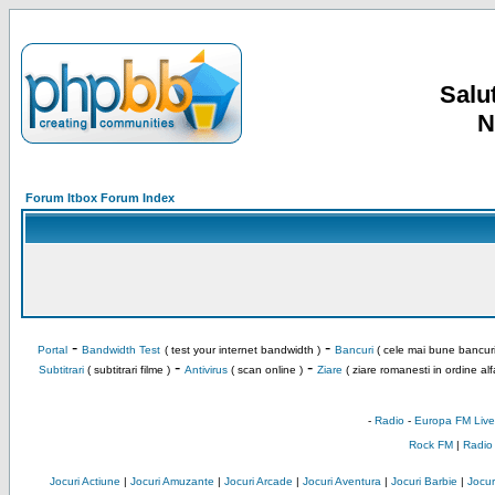
Salut
N
Forum Itbox Forum Index
-
-
Portal
Bandwidth Test
( test your internet bandwidth )
Bancuri
( cele mai bune bancuri
-
-
Subtitrari
( subtitrari filme )
Antivirus
( scan online )
Ziare
( ziare romanesti in ordine alf
-
Radio
-
Europa FM Live
Rock FM
|
Radio
Jocuri Actiune
|
Jocuri Amuzante
|
Jocuri Arcade
|
Jocuri Aventura
|
Jocuri Barbie
|
Jocuri