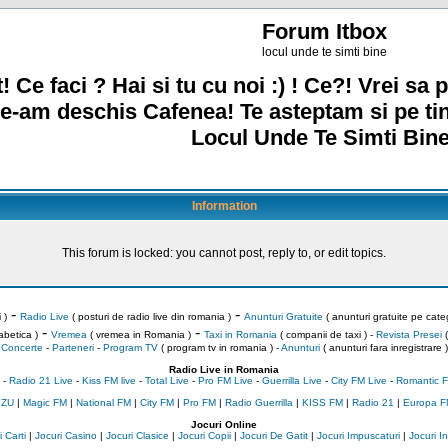
Forum Itbox
locul unde te simti bine
! Ce faci ? Hai si tu cu noi :) ! Ce?! Vrei sa p
e-am deschis Cafenea! Te asteptam si pe ti
Locul Unde Te Simti Bine
Information
This forum is locked: you cannot post, reply to, or edit topics.
-
-
 )
Radio Live
( posturi de radio live din romania )
Anunturi Gratuite
( anunturi gratuite pe categ
-
-
abetica )
Vremea
( vremea in Romania )
Taxi in Romania
( companii de taxi ) -
Revista Presei
(
Concerte
-
Parteneri
-
Program TV
( program tv in romania )
-
Anunturi
( anunturi fara inregistrare )
Radio Live in Romania
-
Radio 21 Live
-
Kiss FM live
-
Total Live
-
Pro FM Live
-
Guerrilla Live
-
City FM Live
-
Romantic F
 ZU
|
Magic FM
|
National FM
|
City FM
|
Pro FM
|
Radio Guerrilla
|
KISS FM
|
Radio 21
|
Europa F
Jocuri Online
 Carti
|
Jocuri Casino
|
Jocuri Clasice
|
Jocuri Copii
|
Jocuri De Gatit
|
Jocuri Impuscaturi
|
Jocuri 