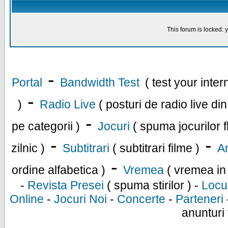
This forum is locked: y
-
Portal
Bandwidth Test
( test your inte
-
)
Radio Live
( posturi de radio live di
-
pe categorii )
Jocuri
( spuma jocurilor f
-
-
zilnic )
Subtitrari
( subtitrari filme )
An
-
ordine alfabetica )
Vremea
( vremea in
-
Revista Presei
( spuma stirilor ) -
Locu
Online
-
Jocuri Noi
-
Concerte
-
Parteneri
anunturi 