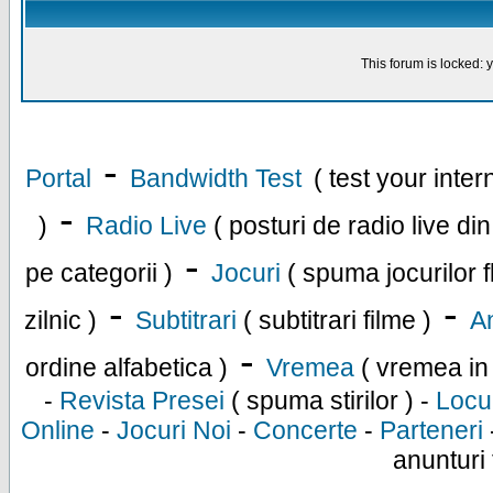
This forum is locked: y
-
Portal
Bandwidth Test
( test your inte
-
)
Radio Live
( posturi de radio live di
-
pe categorii )
Jocuri
( spuma jocurilor f
-
-
zilnic )
Subtitrari
( subtitrari filme )
An
-
ordine alfabetica )
Vremea
( vremea in
-
Revista Presei
( spuma stirilor ) -
Locu
Online
-
Jocuri Noi
-
Concerte
-
Parteneri
anunturi 