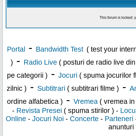
This forum is locked: y
-
Portal
Bandwidth Test
( test your inte
-
)
Radio Live
( posturi de radio live di
-
pe categorii )
Jocuri
( spuma jocurilor f
-
-
zilnic )
Subtitrari
( subtitrari filme )
An
-
ordine alfabetica )
Vremea
( vremea in
-
Revista Presei
( spuma stirilor ) -
Locu
Online
-
Jocuri Noi
-
Concerte
-
Parteneri
anunturi 