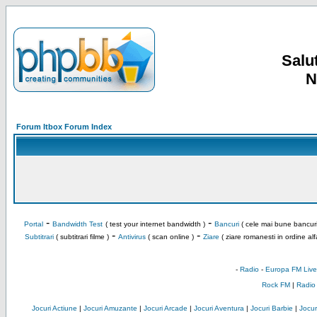
Salut
N
Forum Itbox Forum Index
-
-
Portal
Bandwidth Test
( test your internet bandwidth )
Bancuri
( cele mai bune bancuri
-
-
Subtitrari
( subtitrari filme )
Antivirus
( scan online )
Ziare
( ziare romanesti in ordine alf
-
Radio
-
Europa FM Live
Rock FM
|
Radio
Jocuri Actiune
|
Jocuri Amuzante
|
Jocuri Arcade
|
Jocuri Aventura
|
Jocuri Barbie
|
Jocuri