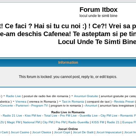
Forum Itbox
locul unde te simti bine
! Ce faci ? Hai si tu cu noi :) ! Ce?! Vrei sa p
e-am deschis Cafenea! Te asteptam si pe ti
Locul Unde Te Simti Bine
Information
This forum is locked: you cannot post, reply to, or edit topics.
-
-
 )
Radio Live
( posturi de radio live din romania )
Anunturi Gratuite
( anunturi gratuite pe categ
-
-
abetica )
Vremea
( vremea in Romania )
Taxi in Romania
( companii de taxi ) -
Revista Presei
(
Concerte
-
Parteneri
-
Program TV
( program tv in romania )
-
Anunturi
( anunturi fara inregistrare )
Radio Live in Romania
-
Radio 21 Live
-
Kiss FM live
-
Total Live
-
Pro FM Live
-
Guerrilla Live
-
City FM Live
-
Romantic F
 ZU
|
Magic FM
|
National FM
|
City FM
|
Pro FM
|
Radio Guerrilla
|
KISS FM
|
Radio 21
|
Europa F
Jocuri Online
 Carti
|
Jocuri Casino
|
Jocuri Clasice
|
Jocuri Copii
|
Jocuri De Gatit
|
Jocuri Impuscaturi
|
Jocuri 