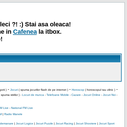
leci ?! :) Stai asa oleaca!
ne in
Cafenea
la itbox.
!
-
-
-
orii )
Jocuri
( spuma jocurilor flash de pe internet )
Horoscop
( horoscopul tau zilnic )
 spuma stirilor ) -
Locuri de munca
-
Telefoane Mobile
-
Cazare
-
Jocuri Online
-
Jocuri Noi
-
M Live
-
National FM Live
M
|
Radio Manele
Indemanare
|
Jocuri Logice
|
Jocuri Puzzle
|
Jocuri Racing
|
Jocuri Shootere
|
Jocuri Sport