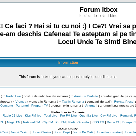
Forum Itbox
locul unde te simti bine
! Ce faci ? Hai si tu cu noi :) ! Ce?! Vrei sa p
e-am deschis Cafenea! Te asteptam si pe ti
Locul Unde Te Simti Bine
Information
This forum is locked: you cannot post, reply to, or edit topics.
-
-
 )
Radio Live
( posturi de radio live din romania )
Anunturi Gratuite
( anunturi gratuite pe categ
-
-
abetica )
Vremea
( vremea in Romania )
Taxi in Romania
( companii de taxi ) -
Revista Presei
(
Concerte
-
Parteneri
-
Program TV
( program tv in romania )
-
Anunturi
( anunturi fara inregistrare )
Radio Live in Romania
-
Radio 21 Live
-
Kiss FM live
-
Total Live
-
Pro FM Live
-
Guerrilla Live
-
City FM Live
-
Romantic F
 ZU
|
Magic FM
|
National FM
|
City FM
|
Pro FM
|
Radio Guerrilla
|
KISS FM
|
Radio 21
|
Europa F
Jocuri Online
 Carti
|
Jocuri Casino
|
Jocuri Clasice
|
Jocuri Copii
|
Jocuri De Gatit
|
Jocuri Impuscaturi
|
Jocuri 