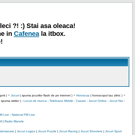
leci ?! :) Stai asa oleaca!
ne in
Cafenea
la itbox.
!
-
-
-
orii )
Jocuri
( spuma jocurilor flash de pe internet )
Horoscop
( horoscopul tau zilnic )
 spuma stirilor ) -
Locuri de munca
-
Telefoane Mobile
-
Cazare
-
Jocuri Online
-
Jocuri Noi
-
M Live
-
National FM Live
M
|
Radio Manele
Indemanare
|
Jocuri Logice
|
Jocuri Puzzle
|
Jocuri Racing
|
Jocuri Shootere
|
Jocuri Sport