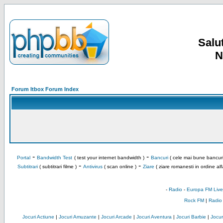
Salut
N
Forum Itbox Forum Index
-
-
Portal
Bandwidth Test
( test your internet bandwidth )
Bancuri
( cele mai bune bancuri
-
-
Subtitrari
( subtitrari filme )
Antivirus
( scan online )
Ziare
( ziare romanesti in ordine alf
-
Radio
-
Europa FM Live
Rock FM
|
Radio
Jocuri Actiune
|
Jocuri Amuzante
|
Jocuri Arcade
|
Jocuri Aventura
|
Jocuri Barbie
|
Jocuri