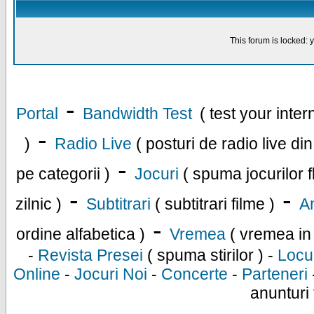
This forum is locked: y
-
Portal
Bandwidth Test
( test your inte
-
)
Radio Live
( posturi de radio live di
-
pe categorii )
Jocuri
( spuma jocurilor f
-
-
zilnic )
Subtitrari
( subtitrari filme )
An
-
ordine alfabetica )
Vremea
( vremea in
-
Revista Presei
( spuma stirilor ) -
Locu
Online
-
Jocuri Noi
-
Concerte
-
Parteneri
anunturi 