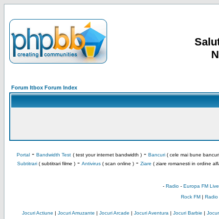
Salut
N
Forum Itbox Forum Index
-
-
Portal
Bandwidth Test
( test your internet bandwidth )
Bancuri
( cele mai bune bancuri
-
-
Subtitrari
( subtitrari filme )
Antivirus
( scan online )
Ziare
( ziare romanesti in ordine alf
-
Radio
-
Europa FM Live
Rock FM
|
Radio
Jocuri Actiune
|
Jocuri Amuzante
|
Jocuri Arcade
|
Jocuri Aventura
|
Jocuri Barbie
|
Jocuri