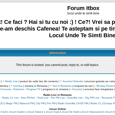
Forum Itbox
locul unde te simti bine
! Ce faci ? Hai si tu cu noi :) ! Ce?! Vrei sa p
e-am deschis Cafenea! Te asteptam si pe ti
Locul Unde Te Simti Bine
Information
This forum is locked: you cannot post, reply to, or edit topics.
-
-
 )
Radio Live
( posturi de radio live din romania )
Anunturi Gratuite
( anunturi gratuite pe categ
-
-
abetica )
Vremea
( vremea in Romania )
Taxi in Romania
( companii de taxi ) -
Revista Presei
(
Concerte
-
Parteneri
-
Program TV
( program tv in romania )
-
Anunturi
( anunturi fara inregistrare )
Radio Live in Romania
-
Radio 21 Live
-
Kiss FM live
-
Total Live
-
Pro FM Live
-
Guerrilla Live
-
City FM Live
-
Romantic F
 ZU
|
Magic FM
|
National FM
|
City FM
|
Pro FM
|
Radio Guerrilla
|
KISS FM
|
Radio 21
|
Europa F
Jocuri Online
 Carti
|
Jocuri Casino
|
Jocuri Clasice
|
Jocuri Copii
|
Jocuri De Gatit
|
Jocuri Impuscaturi
|
Jocuri 