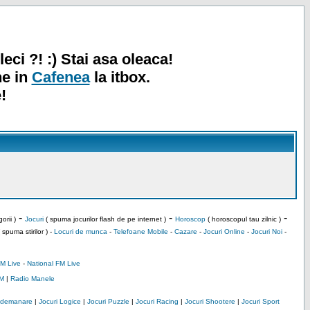
leci ?! :) Stai asa oleaca!
ne in
Cafenea
la itbox.
!
-
-
-
orii )
Jocuri
( spuma jocurilor flash de pe internet )
Horoscop
( horoscopul tau zilnic )
 spuma stirilor ) -
Locuri de munca
-
Telefoane Mobile
-
Cazare
-
Jocuri Online
-
Jocuri Noi
-
M Live
-
National FM Live
M
|
Radio Manele
Indemanare
|
Jocuri Logice
|
Jocuri Puzzle
|
Jocuri Racing
|
Jocuri Shootere
|
Jocuri Sport