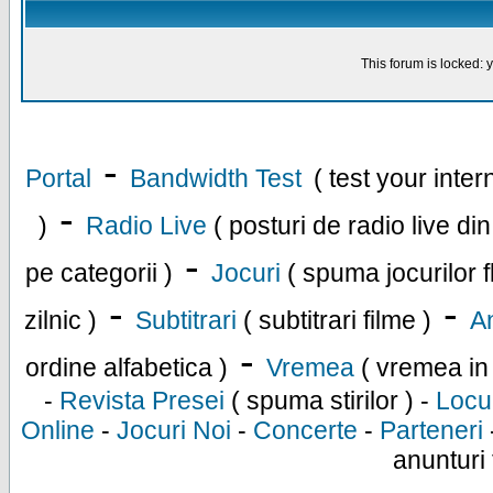
This forum is locked: y
-
Portal
Bandwidth Test
( test your inte
-
)
Radio Live
( posturi de radio live di
-
pe categorii )
Jocuri
( spuma jocurilor f
-
-
zilnic )
Subtitrari
( subtitrari filme )
An
-
ordine alfabetica )
Vremea
( vremea in
-
Revista Presei
( spuma stirilor ) -
Locu
Online
-
Jocuri Noi
-
Concerte
-
Parteneri
anunturi 