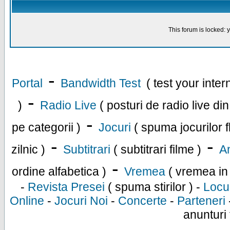
This forum is locked: y
-
Portal
Bandwidth Test
( test your inte
-
)
Radio Live
( posturi de radio live di
-
pe categorii )
Jocuri
( spuma jocurilor f
-
-
zilnic )
Subtitrari
( subtitrari filme )
An
-
ordine alfabetica )
Vremea
( vremea in
-
Revista Presei
( spuma stirilor ) -
Locu
Online
-
Jocuri Noi
-
Concerte
-
Parteneri
anunturi 