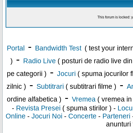
This forum is locked: y
-
Portal
Bandwidth Test
( test your inte
-
)
Radio Live
( posturi de radio live di
-
pe categorii )
Jocuri
( spuma jocurilor f
-
-
zilnic )
Subtitrari
( subtitrari filme )
An
-
ordine alfabetica )
Vremea
( vremea in
-
Revista Presei
( spuma stirilor ) -
Locu
Online
-
Jocuri Noi
-
Concerte
-
Parteneri
anunturi 