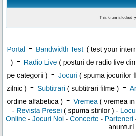
This forum is locked: y
-
Portal
Bandwidth Test
( test your inte
-
)
Radio Live
( posturi de radio live di
-
pe categorii )
Jocuri
( spuma jocurilor f
-
-
zilnic )
Subtitrari
( subtitrari filme )
An
-
ordine alfabetica )
Vremea
( vremea in
-
Revista Presei
( spuma stirilor ) -
Locu
Online
-
Jocuri Noi
-
Concerte
-
Parteneri
anunturi 