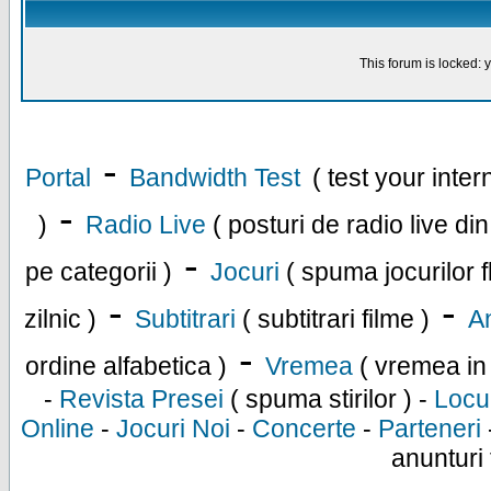
This forum is locked: y
-
Portal
Bandwidth Test
( test your inte
-
)
Radio Live
( posturi de radio live di
-
pe categorii )
Jocuri
( spuma jocurilor f
-
-
zilnic )
Subtitrari
( subtitrari filme )
An
-
ordine alfabetica )
Vremea
( vremea in
-
Revista Presei
( spuma stirilor ) -
Locu
Online
-
Jocuri Noi
-
Concerte
-
Parteneri
anunturi 