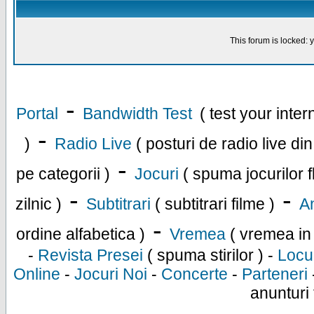
This forum is locked: y
-
Portal
Bandwidth Test
( test your inte
-
)
Radio Live
( posturi de radio live di
-
pe categorii )
Jocuri
( spuma jocurilor f
-
-
zilnic )
Subtitrari
( subtitrari filme )
An
-
ordine alfabetica )
Vremea
( vremea in
-
Revista Presei
( spuma stirilor ) -
Locu
Online
-
Jocuri Noi
-
Concerte
-
Parteneri
anunturi 