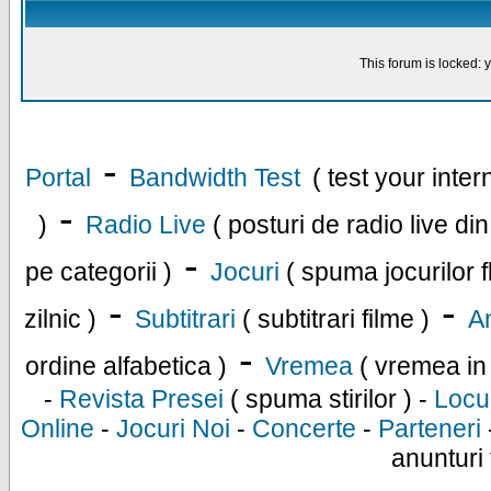
This forum is locked: y
-
Portal
Bandwidth Test
( test your inte
-
)
Radio Live
( posturi de radio live di
-
pe categorii )
Jocuri
( spuma jocurilor f
-
-
zilnic )
Subtitrari
( subtitrari filme )
An
-
ordine alfabetica )
Vremea
( vremea in
-
Revista Presei
( spuma stirilor ) -
Locu
Online
-
Jocuri Noi
-
Concerte
-
Parteneri
anunturi 