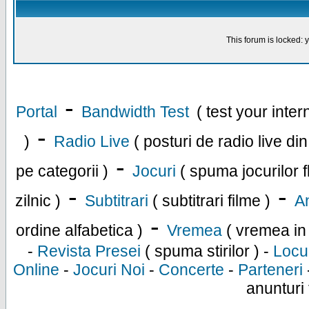
This forum is locked: y
-
Portal
Bandwidth Test
( test your inte
-
)
Radio Live
( posturi de radio live di
-
pe categorii )
Jocuri
( spuma jocurilor f
-
-
zilnic )
Subtitrari
( subtitrari filme )
An
-
ordine alfabetica )
Vremea
( vremea in
-
Revista Presei
( spuma stirilor ) -
Locu
Online
-
Jocuri Noi
-
Concerte
-
Parteneri
anunturi 