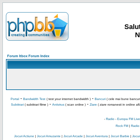
Salut
N
Forum Itbox Forum Index
-
-
Portal
Bandwidth Test
( test your internet bandwidth )
Bancuri
( cele mai bune bancuri
-
-
Subtitrari
( subtitrari filme )
Antivirus
( scan online )
Ziare
( ziare romanesti in ordine alf
-
Radio
-
Europa FM Live
Rock FM
|
Radio
Jocuri Actiune
|
Jocuri Amuzante
|
Jocuri Arcade
|
Jocuri Aventura
|
Jocuri Barbie
|
Jocuri