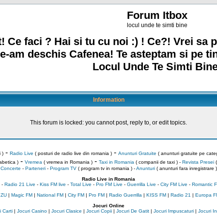
Forum Itbox
locul unde te simti bine
! Ce faci ? Hai si tu cu noi :) ! Ce?! Vrei sa p
e-am deschis Cafenea! Te asteptam si pe ti
Locul Unde Te Simti Bine
Information
This forum is locked: you cannot post, reply to, or edit topics.
-
-
 )
Radio Live
( posturi de radio live din romania )
Anunturi Gratuite
( anunturi gratuite pe categ
-
-
abetica )
Vremea
( vremea in Romania )
Taxi in Romania
( companii de taxi ) -
Revista Presei
(
Concerte
-
Parteneri
-
Program TV
( program tv in romania )
-
Anunturi
( anunturi fara inregistrare )
Radio Live in Romania
-
Radio 21 Live
-
Kiss FM live
-
Total Live
-
Pro FM Live
-
Guerrilla Live
-
City FM Live
-
Romantic F
 ZU
|
Magic FM
|
National FM
|
City FM
|
Pro FM
|
Radio Guerrilla
|
KISS FM
|
Radio 21
|
Europa F
Jocuri Online
 Carti
|
Jocuri Casino
|
Jocuri Clasice
|
Jocuri Copii
|
Jocuri De Gatit
|
Jocuri Impuscaturi
|
Jocuri 