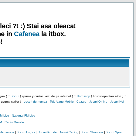
leci ?! :) Stai asa oleaca!
ne in
Cafenea
la itbox.
!
-
-
-
orii )
Jocuri
( spuma jocurilor flash de pe internet )
Horoscop
( horoscopul tau zilnic )
 spuma stirilor ) -
Locuri de munca
-
Telefoane Mobile
-
Cazare
-
Jocuri Online
-
Jocuri Noi
-
M Live
-
National FM Live
M
|
Radio Manele
Indemanare
|
Jocuri Logice
|
Jocuri Puzzle
|
Jocuri Racing
|
Jocuri Shootere
|
Jocuri Sport