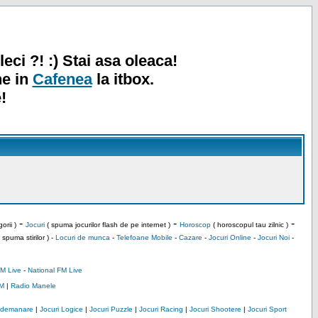
leci ?! :) Stai asa oleaca!
ne in
Cafenea
la itbox.
!
-
-
-
orii )
Jocuri
( spuma jocurilor flash de pe internet )
Horoscop
( horoscopul tau zilnic )
 spuma stirilor ) -
Locuri de munca
-
Telefoane Mobile
-
Cazare
-
Jocuri Online
-
Jocuri Noi
-
M Live
-
National FM Live
M
|
Radio Manele
Indemanare
|
Jocuri Logice
|
Jocuri Puzzle
|
Jocuri Racing
|
Jocuri Shootere
|
Jocuri Sport