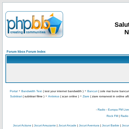
Salut
N
Forum Itbox Forum Index
-
-
Portal
Bandwidth Test
( test your internet bandwidth )
Bancuri
( cele mai bune bancuri
-
-
Subtitrari
( subtitrari filme )
Antivirus
( scan online )
Ziare
( ziare romanesti in ordine alf
-
Radio
-
Europa FM Live
Rock FM
|
Radio
Jocuri Actiune
|
Jocuri Amuzante
|
Jocuri Arcade
|
Jocuri Aventura
|
Jocuri Barbie
|
Jocuri