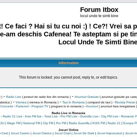
Forum Itbox
locul unde te simti bine
! Ce faci ? Hai si tu cu noi :) ! Ce?! Vrei sa p
e-am deschis Cafenea! Te asteptam si pe ti
Locul Unde Te Simti Bine
Information
This forum is locked: you cannot post, reply to, or edit topics.
-
-
 )
Radio Live
( posturi de radio live din romania )
Anunturi Gratuite
( anunturi gratuite pe categ
-
-
abetica )
Vremea
( vremea in Romania )
Taxi in Romania
( companii de taxi ) -
Revista Presei
(
Concerte
-
Parteneri
-
Program TV
( program tv in romania )
-
Anunturi
( anunturi fara inregistrare )
Radio Live in Romania
-
Radio 21 Live
-
Kiss FM live
-
Total Live
-
Pro FM Live
-
Guerrilla Live
-
City FM Live
-
Romantic F
 ZU
|
Magic FM
|
National FM
|
City FM
|
Pro FM
|
Radio Guerrilla
|
KISS FM
|
Radio 21
|
Europa F
Jocuri Online
 Carti
|
Jocuri Casino
|
Jocuri Clasice
|
Jocuri Copii
|
Jocuri De Gatit
|
Jocuri Impuscaturi
|
Jocuri 