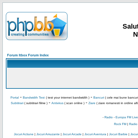
Salut
N
Forum Itbox Forum Index
-
-
Portal
Bandwidth Test
( test your internet bandwidth )
Bancuri
( cele mai bune bancuri
-
-
Subtitrari
( subtitrari filme )
Antivirus
( scan online )
Ziare
( ziare romanesti in ordine alf
-
Radio
-
Europa FM Live
Rock FM
|
Radio
Jocuri Actiune
|
Jocuri Amuzante
|
Jocuri Arcade
|
Jocuri Aventura
|
Jocuri Barbie
|
Jocuri