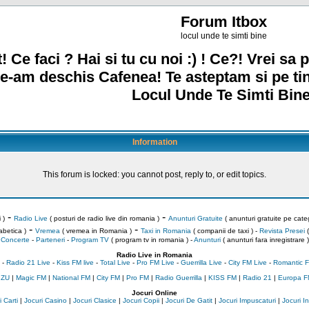
Forum Itbox
locul unde te simti bine
! Ce faci ? Hai si tu cu noi :) ! Ce?! Vrei sa p
e-am deschis Cafenea! Te asteptam si pe ti
Locul Unde Te Simti Bine
Information
This forum is locked: you cannot post, reply to, or edit topics.
-
-
 )
Radio Live
( posturi de radio live din romania )
Anunturi Gratuite
( anunturi gratuite pe categ
-
-
abetica )
Vremea
( vremea in Romania )
Taxi in Romania
( companii de taxi ) -
Revista Presei
(
Concerte
-
Parteneri
-
Program TV
( program tv in romania )
-
Anunturi
( anunturi fara inregistrare )
Radio Live in Romania
-
Radio 21 Live
-
Kiss FM live
-
Total Live
-
Pro FM Live
-
Guerrilla Live
-
City FM Live
-
Romantic F
 ZU
|
Magic FM
|
National FM
|
City FM
|
Pro FM
|
Radio Guerrilla
|
KISS FM
|
Radio 21
|
Europa F
Jocuri Online
 Carti
|
Jocuri Casino
|
Jocuri Clasice
|
Jocuri Copii
|
Jocuri De Gatit
|
Jocuri Impuscaturi
|
Jocuri 