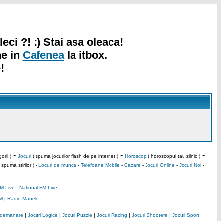
leci ?! :) Stai asa oleaca!
ne in
Cafenea
la itbox.
!
-
-
-
orii )
Jocuri
( spuma jocurilor flash de pe internet )
Horoscop
( horoscopul tau zilnic )
 spuma stirilor ) -
Locuri de munca
-
Telefoane Mobile
-
Cazare
-
Jocuri Online
-
Jocuri Noi
-
M Live
-
National FM Live
M
|
Radio Manele
Indemanare
|
Jocuri Logice
|
Jocuri Puzzle
|
Jocuri Racing
|
Jocuri Shootere
|
Jocuri Sport