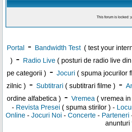
This forum is locked: y
-
Portal
Bandwidth Test
( test your inte
-
)
Radio Live
( posturi de radio live di
-
pe categorii )
Jocuri
( spuma jocurilor f
-
-
zilnic )
Subtitrari
( subtitrari filme )
An
-
ordine alfabetica )
Vremea
( vremea in
-
Revista Presei
( spuma stirilor ) -
Locu
Online
-
Jocuri Noi
-
Concerte
-
Parteneri
anunturi 