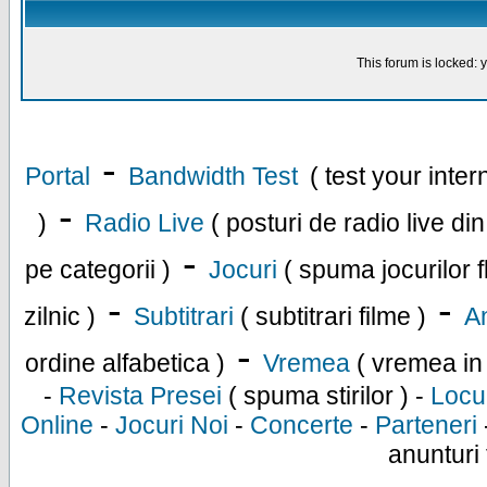
This forum is locked: y
-
Portal
Bandwidth Test
( test your inte
-
)
Radio Live
( posturi de radio live di
-
pe categorii )
Jocuri
( spuma jocurilor f
-
-
zilnic )
Subtitrari
( subtitrari filme )
An
-
ordine alfabetica )
Vremea
( vremea in
-
Revista Presei
( spuma stirilor ) -
Locu
Online
-
Jocuri Noi
-
Concerte
-
Parteneri
anunturi 