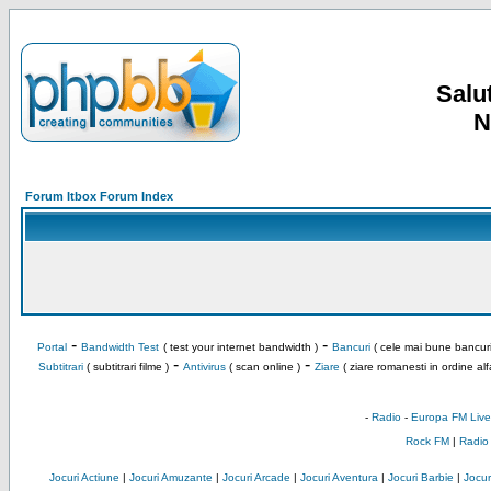
Salut
N
Forum Itbox Forum Index
-
-
Portal
Bandwidth Test
( test your internet bandwidth )
Bancuri
( cele mai bune bancuri
-
-
Subtitrari
( subtitrari filme )
Antivirus
( scan online )
Ziare
( ziare romanesti in ordine alf
-
Radio
-
Europa FM Live
Rock FM
|
Radio
Jocuri Actiune
|
Jocuri Amuzante
|
Jocuri Arcade
|
Jocuri Aventura
|
Jocuri Barbie
|
Jocuri