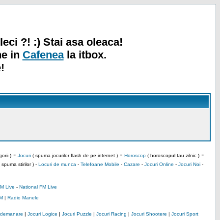
leci ?! :) Stai asa oleaca!
ne in
Cafenea
la itbox.
!
-
-
-
orii )
Jocuri
( spuma jocurilor flash de pe internet )
Horoscop
( horoscopul tau zilnic )
 spuma stirilor ) -
Locuri de munca
-
Telefoane Mobile
-
Cazare
-
Jocuri Online
-
Jocuri Noi
-
M Live
-
National FM Live
M
|
Radio Manele
Indemanare
|
Jocuri Logice
|
Jocuri Puzzle
|
Jocuri Racing
|
Jocuri Shootere
|
Jocuri Sport