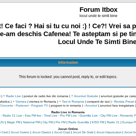
Forum Itbox
locul unde te simti bine
! Ce faci ? Hai si tu cu noi :) ! Ce?! Vrei sa p
e-am deschis Cafenea! Te asteptam si pe ti
Locul Unde Te Simti Bine
Information
This forum is locked: you cannot post, reply to, or edit topics.
-
-
 )
Radio Live
( posturi de radio live din romania )
Anunturi Gratuite
( anunturi gratuite pe categ
-
-
abetica )
Vremea
( vremea in Romania )
Taxi in Romania
( companii de taxi ) -
Revista Presei
(
Concerte
-
Parteneri
-
Program TV
( program tv in romania )
-
Anunturi
( anunturi fara inregistrare )
Radio Live in Romania
-
Radio 21 Live
-
Kiss FM live
-
Total Live
-
Pro FM Live
-
Guerrilla Live
-
City FM Live
-
Romantic F
 ZU
|
Magic FM
|
National FM
|
City FM
|
Pro FM
|
Radio Guerrilla
|
KISS FM
|
Radio 21
|
Europa F
Jocuri Online
 Carti
|
Jocuri Casino
|
Jocuri Clasice
|
Jocuri Copii
|
Jocuri De Gatit
|
Jocuri Impuscaturi
|
Jocuri 