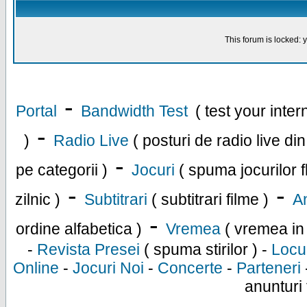
This forum is locked: y
-
Portal
Bandwidth Test
( test your inte
-
)
Radio Live
( posturi de radio live di
-
pe categorii )
Jocuri
( spuma jocurilor f
-
-
zilnic )
Subtitrari
( subtitrari filme )
An
-
ordine alfabetica )
Vremea
( vremea in
-
Revista Presei
( spuma stirilor ) -
Locu
Online
-
Jocuri Noi
-
Concerte
-
Parteneri
anunturi 