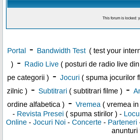
This forum is locked: y
-
Portal
Bandwidth Test
( test your inte
-
)
Radio Live
( posturi de radio live di
-
pe categorii )
Jocuri
( spuma jocurilor f
-
-
zilnic )
Subtitrari
( subtitrari filme )
An
-
ordine alfabetica )
Vremea
( vremea in
-
Revista Presei
( spuma stirilor ) -
Locu
Online
-
Jocuri Noi
-
Concerte
-
Parteneri
anunturi 