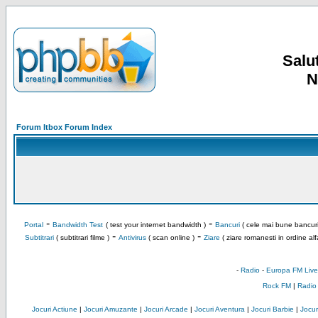
Salut
N
Forum Itbox Forum Index
-
-
Portal
Bandwidth Test
( test your internet bandwidth )
Bancuri
( cele mai bune bancuri
-
-
Subtitrari
( subtitrari filme )
Antivirus
( scan online )
Ziare
( ziare romanesti in ordine alf
-
Radio
-
Europa FM Live
Rock FM
|
Radio
Jocuri Actiune
|
Jocuri Amuzante
|
Jocuri Arcade
|
Jocuri Aventura
|
Jocuri Barbie
|
Jocuri