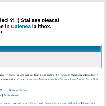
leci ?! :) Stai asa oleaca!
ne in
Cafenea
la itbox.
!
-
-
-
orii )
Jocuri
( spuma jocurilor flash de pe internet )
Horoscop
( horoscopul tau zilnic )
 spuma stirilor ) -
Locuri de munca
-
Telefoane Mobile
-
Cazare
-
Jocuri Online
-
Jocuri Noi
-
M Live
-
National FM Live
M
|
Radio Manele
Indemanare
|
Jocuri Logice
|
Jocuri Puzzle
|
Jocuri Racing
|
Jocuri Shootere
|
Jocuri Sport