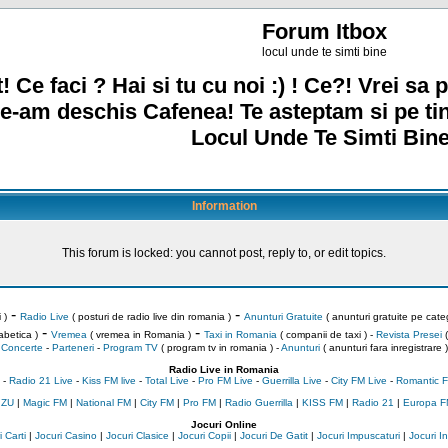
Forum Itbox
locul unde te simti bine
! Ce faci ? Hai si tu cu noi :) ! Ce?! Vrei sa p
e-am deschis Cafenea! Te asteptam si pe ti
Locul Unde Te Simti Bine
Information
This forum is locked: you cannot post, reply to, or edit topics.
-
-
 )
Radio Live
( posturi de radio live din romania )
Anunturi Gratuite
( anunturi gratuite pe categ
-
-
abetica )
Vremea
( vremea in Romania )
Taxi in Romania
( companii de taxi ) -
Revista Presei
(
Concerte
-
Parteneri
-
Program TV
( program tv in romania )
-
Anunturi
( anunturi fara inregistrare )
Radio Live in Romania
-
Radio 21 Live
-
Kiss FM live
-
Total Live
-
Pro FM Live
-
Guerrilla Live
-
City FM Live
-
Romantic F
 ZU
|
Magic FM
|
National FM
|
City FM
|
Pro FM
|
Radio Guerrilla
|
KISS FM
|
Radio 21
|
Europa F
Jocuri Online
 Carti
|
Jocuri Casino
|
Jocuri Clasice
|
Jocuri Copii
|
Jocuri De Gatit
|
Jocuri Impuscaturi
|
Jocuri 