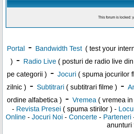
This forum is locked: y
-
Portal
Bandwidth Test
( test your inte
-
)
Radio Live
( posturi de radio live di
-
pe categorii )
Jocuri
( spuma jocurilor f
-
-
zilnic )
Subtitrari
( subtitrari filme )
An
-
ordine alfabetica )
Vremea
( vremea in
-
Revista Presei
( spuma stirilor ) -
Locu
Online
-
Jocuri Noi
-
Concerte
-
Parteneri
anunturi 