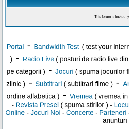
This forum is locked: y
-
Portal
Bandwidth Test
( test your inte
-
)
Radio Live
( posturi de radio live di
-
pe categorii )
Jocuri
( spuma jocurilor f
-
-
zilnic )
Subtitrari
( subtitrari filme )
An
-
ordine alfabetica )
Vremea
( vremea in
-
Revista Presei
( spuma stirilor ) -
Locu
Online
-
Jocuri Noi
-
Concerte
-
Parteneri
anunturi 