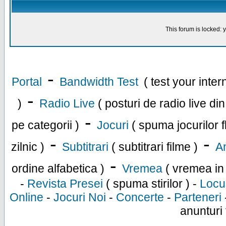
This forum is locked: y
-
Portal
Bandwidth Test
( test your inte
-
)
Radio Live
( posturi de radio live di
-
pe categorii )
Jocuri
( spuma jocurilor f
-
-
zilnic )
Subtitrari
( subtitrari filme )
An
-
ordine alfabetica )
Vremea
( vremea in
-
Revista Presei
( spuma stirilor ) -
Locu
Online
-
Jocuri Noi
-
Concerte
-
Parteneri
anunturi 