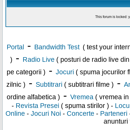
This forum is locked: y
-
Portal
Bandwidth Test
( test your inte
-
)
Radio Live
( posturi de radio live di
-
pe categorii )
Jocuri
( spuma jocurilor f
-
-
zilnic )
Subtitrari
( subtitrari filme )
An
-
ordine alfabetica )
Vremea
( vremea in
-
Revista Presei
( spuma stirilor ) -
Locu
Online
-
Jocuri Noi
-
Concerte
-
Parteneri
anunturi 