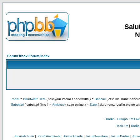
Salut
N
Forum Itbox Forum Index
-
-
Portal
Bandwidth Test
( test your internet bandwidth )
Bancuri
( cele mai bune bancuri
-
-
Subtitrari
( subtitrari filme )
Antivirus
( scan online )
Ziare
( ziare romanesti in ordine alf
-
Radio
-
Europa FM Live
Rock FM
|
Radio
Jocuri Actiune
|
Jocuri Amuzante
|
Jocuri Arcade
|
Jocuri Aventura
|
Jocuri Barbie
|
Jocuri