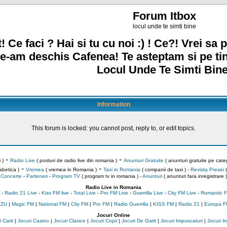
Forum Itbox
locul unde te simti bine
! Ce faci ? Hai si tu cu noi :) ! Ce?! Vrei sa p
e-am deschis Cafenea! Te asteptam si pe ti
Locul Unde Te Simti Bine
Information
This forum is locked: you cannot post, reply to, or edit topics.
-
-
 )
Radio Live
( posturi de radio live din romania )
Anunturi Gratuite
( anunturi gratuite pe categ
-
-
abetica )
Vremea
( vremea in Romania )
Taxi in Romania
( companii de taxi ) -
Revista Presei
(
Concerte
-
Parteneri
-
Program TV
( program tv in romania )
-
Anunturi
( anunturi fara inregistrare )
Radio Live in Romania
-
Radio 21 Live
-
Kiss FM live
-
Total Live
-
Pro FM Live
-
Guerrilla Live
-
City FM Live
-
Romantic F
 ZU
|
Magic FM
|
National FM
|
City FM
|
Pro FM
|
Radio Guerrilla
|
KISS FM
|
Radio 21
|
Europa F
Jocuri Online
 Carti
|
Jocuri Casino
|
Jocuri Clasice
|
Jocuri Copii
|
Jocuri De Gatit
|
Jocuri Impuscaturi
|
Jocuri 