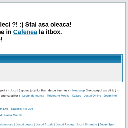
leci ?! :) Stai asa oleaca!
ne in
Cafenea
la itbox.
!
-
-
-
orii )
Jocuri
( spuma jocurilor flash de pe internet )
Horoscop
( horoscopul tau zilnic )
 spuma stirilor ) -
Locuri de munca
-
Telefoane Mobile
-
Cazare
-
Jocuri Online
-
Jocuri Noi
-
M Live
-
National FM Live
M
|
Radio Manele
Indemanare
|
Jocuri Logice
|
Jocuri Puzzle
|
Jocuri Racing
|
Jocuri Shootere
|
Jocuri Sport