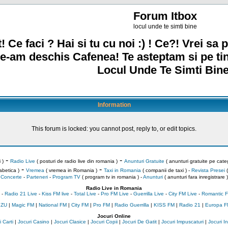
Forum Itbox
locul unde te simti bine
! Ce faci ? Hai si tu cu noi :) ! Ce?! Vrei sa p
e-am deschis Cafenea! Te asteptam si pe ti
Locul Unde Te Simti Bine
Information
This forum is locked: you cannot post, reply to, or edit topics.
-
-
 )
Radio Live
( posturi de radio live din romania )
Anunturi Gratuite
( anunturi gratuite pe categ
-
-
abetica )
Vremea
( vremea in Romania )
Taxi in Romania
( companii de taxi ) -
Revista Presei
(
Concerte
-
Parteneri
-
Program TV
( program tv in romania )
-
Anunturi
( anunturi fara inregistrare )
Radio Live in Romania
-
Radio 21 Live
-
Kiss FM live
-
Total Live
-
Pro FM Live
-
Guerrilla Live
-
City FM Live
-
Romantic F
 ZU
|
Magic FM
|
National FM
|
City FM
|
Pro FM
|
Radio Guerrilla
|
KISS FM
|
Radio 21
|
Europa F
Jocuri Online
 Carti
|
Jocuri Casino
|
Jocuri Clasice
|
Jocuri Copii
|
Jocuri De Gatit
|
Jocuri Impuscaturi
|
Jocuri 