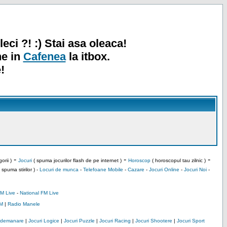
leci ?! :) Stai asa oleaca!
ne in
Cafenea
la itbox.
!
-
-
-
orii )
Jocuri
( spuma jocurilor flash de pe internet )
Horoscop
( horoscopul tau zilnic )
 spuma stirilor ) -
Locuri de munca
-
Telefoane Mobile
-
Cazare
-
Jocuri Online
-
Jocuri Noi
-
M Live
-
National FM Live
M
|
Radio Manele
Indemanare
|
Jocuri Logice
|
Jocuri Puzzle
|
Jocuri Racing
|
Jocuri Shootere
|
Jocuri Sport