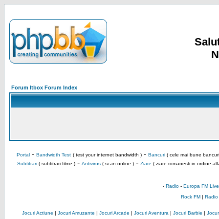
Salut
N
Forum Itbox Forum Index
-
-
Portal
Bandwidth Test
( test your internet bandwidth )
Bancuri
( cele mai bune bancuri
-
-
Subtitrari
( subtitrari filme )
Antivirus
( scan online )
Ziare
( ziare romanesti in ordine alf
-
Radio
-
Europa FM Live
Rock FM
|
Radio
Jocuri Actiune
|
Jocuri Amuzante
|
Jocuri Arcade
|
Jocuri Aventura
|
Jocuri Barbie
|
Jocuri